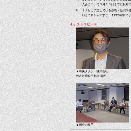
入会について３月２６日までに反対
(3)
１１月に予定している群馬・新潟研
細はこれからですが、予約の都合に
4.ゲストスピーチ
▲中央タクシー株式会社
代表取締役宇都宮 司氏
▲例会の様子