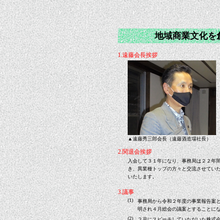
地域商業文化を
1.遠藤会長挨拶
▲遠藤秀三郎会長（遠藤酒造場社長）
2.関退会挨拶
入会して３１年になり、事務局は２２年
き、異業種トップの方々と交流させてい
いたします。
3.議事
(1)
事務局から令和２年度の事業報告案
明され４月総会の議案とすることに
(2)
２月にスピーチしていただいた株式