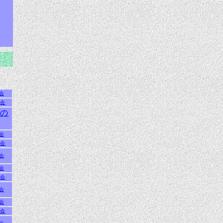
会
例会
月の
会
例会
会
会
例会
会
会
例会