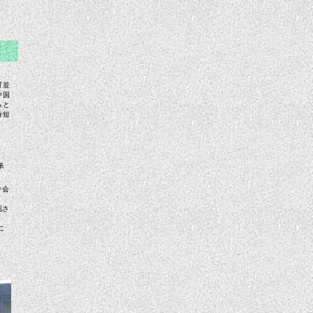
町並
中国
ると
時短
承
り会
認さ
に