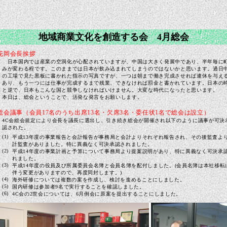
地域商業文化を創造する会 4月総会
.花岡会長挨拶
日本国内では産業の空洞化が心配されていますが、中国は大きく発展中であり、半年毎に
みが変わる程です。このままでは日本が飲み込まれてしまうのではないかと思います。過日
の工場で見た黒板に書かれた指示の写真ですが、一つは朝まで働き完成させれば連休を与え
あり、もう一つには仕事が完成するまで残業、できなければ罰金と書かれています。日本の
と逆で、日本もこんな国と競争しなければいけません。大変な時代になったと思います。
本日は、総会ということで、活発な発言をお願いします。
.総会議事（会員17名のうち出席13名・欠席3名・委任状1名で総会は設立）
4C会総会規定により会長を議長に選出し、引き続き総会が開催され以下のように議事が可決
認された。
(1)
平成13年度の事業報告と会計報告が事務局と会計よりそれぞれ報告され、その後監査よ
計監査がありました。特に異義なく可決承認されました。
(2)
平成14年度の事業計画と予算について事務局より提案説明があり、特に異義なく可決承
れました。
(3)
平成14年度の役員及び所属委員会名簿と会員名簿を配付しました。(会員名簿は本社移転
伴う変更がありますので、再度同封します。)
(4)
海外研修については複数の案を作成し、検討を進めることにしました。
(5)
国内研修は参加者9名で実行することを確認しました。
(6)
4C会の2世会については、6月例会に原案を提出することにしました。