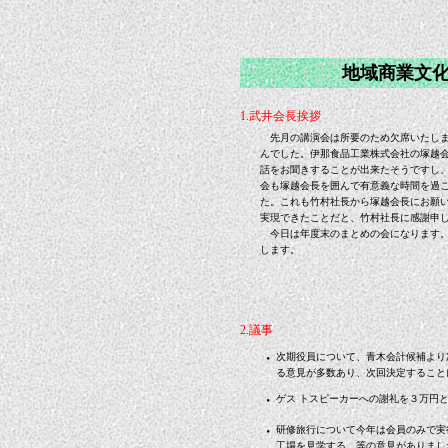
地域商業文化
1.武井会長挨拶
先月の講演会は所要のため欠席いたしま
んでした。伊那食品工業株式会社の塚越
話をお聞きすることが出来たそうですし
会も塚越会長を囲んで有意義な時間を過
た。これも竹村社長から塚越会長にお願
実現できたことだと、竹村社長に感謝申
今日は年度末のまとめの会になります。
します。
2.議事
・
次期役員について、青木会計候補より
る意見が多数あり、次回決定すること
・
ゲス トスピーカーへの謝礼を３万円
・
研修旅行について今年は会員のみで実
工場を見学する、等の意見がありまし