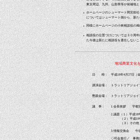
東京周辺、九州、山形県等が候補地と
・
ホームページのシューマート岡宮前社
についてはシューマート側から、新た
・
同様にホームページの小林相談役の掲
・
相談役の位置づけについては３０周年
た今後は新たに相談役を選任しないこ
地域商業文化
日 時：
平成18年4月27日（
講演会場：
トラットリアジョイア TE
懇親会場：
トラットリアジョイア TE
議 亊：
1.会長挨拶 宇都
2.議題（１）平成1
（２）平成19年
（３）その他
3.情報交換会 午
◇司会進行／ 事務