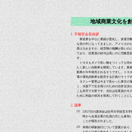
地域商業文化を創
1. 宇都宮会長挨拶
製造業を中心に業績が悪化し、派遣労働
な世の中になってきました。アメリカの
受け入れますが、経営陣の報酬が高いの
ており、従業員の給与は高いのに労働意
す。
トヨタもダメで良い物をつくっても売れ
たく新しい自動車を開発しています。家
動車が今年発売されるそうですし、トヨ
電の電気自動車を販売する計画だそうで
タクシー業界は今まで良かった東京の落
く、水面下で生き残りのための合併交渉
こも赤字で大変です。当社は従業員のモ
ために利益の状況を発表して行くことに
2. 議事
(1)
2月27日の講演会は信州大学経営大
時から会員企業の社員の方にも参加
ことが報告されました。
(2)
来期の研修旅行について提案があり、1
を行う計画で進めることになりまし