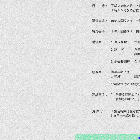
日 時：
平成２０年２月２
４時４５分をめどに
講演会場：
ホテル国際２１ 一
懇親会場：
ホテル国際２１ 四
講演会：
1. 会長挨拶
宇
2. 講 演
演
講
3. 副会長謝辞
久
懇親会：
講演会終了後 ６
1. 乾杯
諏
◇司会進行／例会委
1.
連絡事項：
午後５時開演で
参加もお願いし
お 願 い ：
※集合時間は厳守に
※当日の出席の取消
H